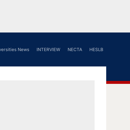
versities News
INTERVIEW
NECTA
HESLB