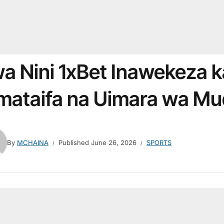
a Nini 1xBet Inawekeza k
mataifa na Uimara wa Mu
By
MCHAINA
Published
June 26, 2026
SPORTS