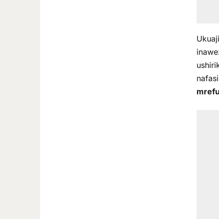
Ukuaj
inawe
ushir
nafasi
mref