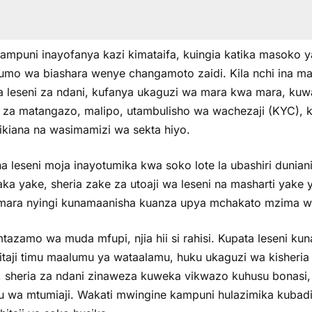
ampuni inayofanya kazi kimataifa, kuingia katika masoko y
umo wa biashara wenye changamoto zaidi. Kila nchi ina mah
a leseni za ndani, kufanya ukaguzi wa mara kwa mara, kuwas
a za matangazo, malipo, utambulisho wa wachezaji (KYC), k
rikiana na wasimamizi wa sekta hiyo.
a leseni moja inayotumika kwa soko lote la ubashiri duniani
a yake, sheria zake za utoaji wa leseni na masharti yake ya
 mara nyingi kunamaanisha kuanza upya mchakato mzima wa 
tazamo wa muda mfupi, njia hii si rahisi. Kupata leseni kun
itaji timu maalumu ya wataalamu, huku ukaguzi wa kisheri
, sheria za ndani zinaweza kuweka vikwazo kuhusu bonasi
u wa mtumiaji. Wakati mwingine kampuni hulazimika kubadi