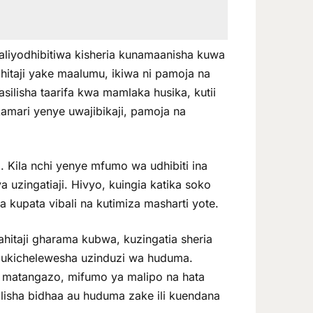
aliyodhibitiwa kisheria kunamaanisha kuwa
itaji yake maalumu, ikiwa ni pamoja na
ilisha taarifa kwa mamlaka husika, kutii
amari yenye uwajibikaji, pamoja na
. Kila nchi yenye mfumo wa udhibiti ina
 uzingatiaji. Hivyo, kuingia katika soko
kupata vibali na kutimiza masharti yote.
ahitaji gharama kubwa, kuzingatia sheria
a ukichelewesha uzinduzi wa huduma.
, matangazo, mifumo ya malipo na hata
lisha bidhaa au huduma zake ili kuendana