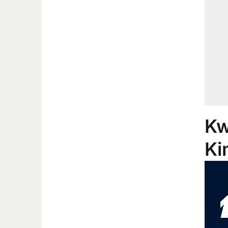
Kw
Ki