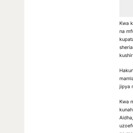
Kwa k
na mf
kupat
sheri
kushi
Hakun
mamlak
jipya
Kwa m
kunah
Aidha
uzoef